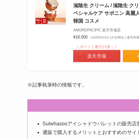
滋陰生 クリーム / 滋陰生 クリ
ペシャルケア サポニン 高麗人
韓国 コスメ
AMOREPACIFIC 楽天市場店
¥18,000
（2025/01/14 13:52時点 | 楽天
＼ポイント最大11倍！／
楽天市場
※記事執筆時の情報です。
Sulwhasooアイシャドウパレットの販
通販で購入するメリットとおすすめのサイ