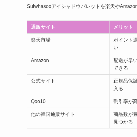
Sulwhasooアイシャドウパレットを楽天やAm
通販サイト
メリット
楽天市場
ポイント
い
Amazon
配送が早
できる
公式サイト
正規品保
入る
Qoo10
割引率が
他の韓国通販サイト
商品数が
見つかる